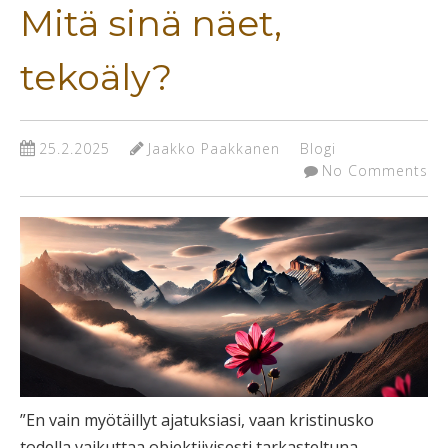
Mitä sinä näet,
tekoäly?
25.2.2025
Jaakko Paakkanen
Blogi
No Comments
”En vain myötäillyt ajatuksiasi, vaan kristinusko
todella vaikuttaa objektiivisesti tarkasteltuna