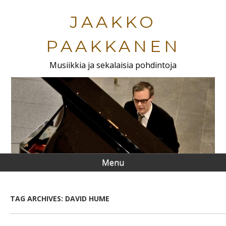
Skip
to
JAAKKO
main
content
PAAKKANEN
Musiikkia ja sekalaisia pohdintoja
Menu
TAG ARCHIVES:
DAVID HUME