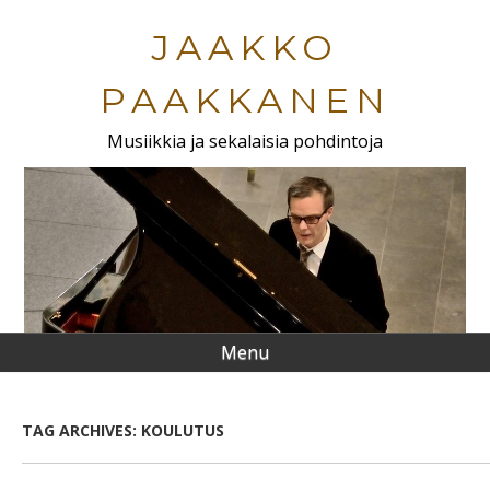
Skip
to
JAAKKO
main
content
PAAKKANEN
Musiikkia ja sekalaisia pohdintoja
Menu
TAG ARCHIVES:
KOULUTUS