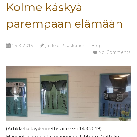
Kolme käskyä
parempaan elämään
13.3.2019
Jaakko Paakkanen
Blogi
No Comments
(Artikkelia täydennetty viimeksi 14.3.2019)
Elämäntapaoppaita on moneen lähtöön. Ajattelin