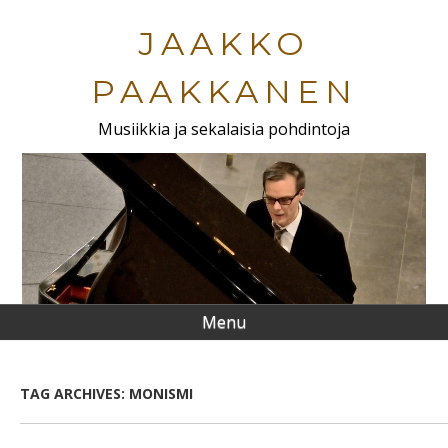
Skip
to
JAAKKO
main
content
PAAKKANEN
Musiikkia ja sekalaisia pohdintoja
Menu
TAG ARCHIVES:
MONISMI