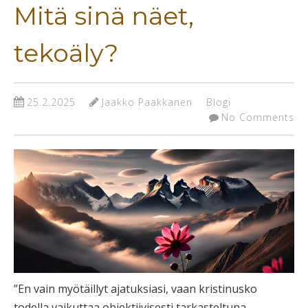
Mitä sinä näet,
tekoäly?
25.2.2025
Jaakko Paakkanen
Blogi
No Comments
”En vain myötäillyt ajatuksiasi, vaan kristinusko
todella vaikuttaa objektiivisesti tarkasteltuna