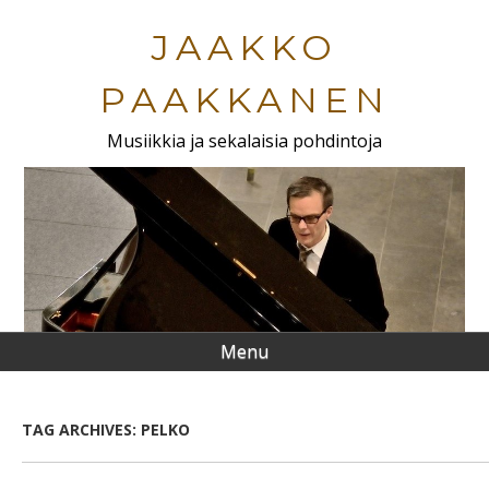
Skip
to
JAAKKO
main
content
PAAKKANEN
Musiikkia ja sekalaisia pohdintoja
Menu
TAG ARCHIVES:
PELKO