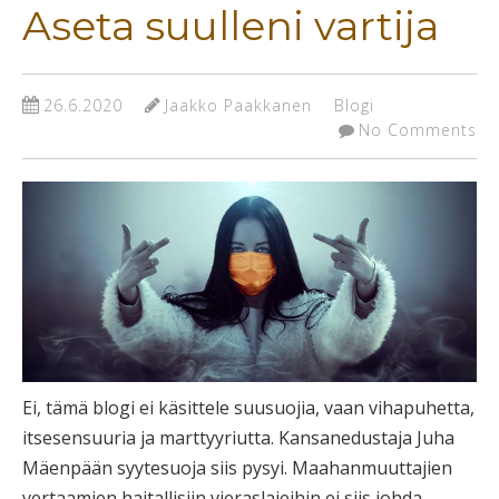
Aseta suulleni vartija
26.6.2020
Jaakko Paakkanen
Blogi
No Comments
Ei, tämä blogi ei käsittele suusuojia, vaan vihapuhetta,
itsesensuuria ja marttyyriutta. Kansanedustaja Juha
Mäenpään syytesuoja siis pysyi. Maahanmuuttajien
vertaamien haitallisiin vieraslajeihin ei siis johda