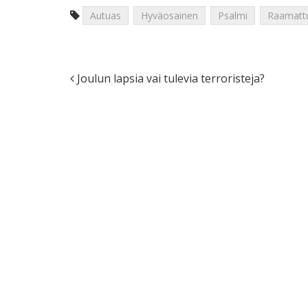
Autuas
Hyväosainen
Psalmi
Raamatt
Joulun lapsia vai tulevia terroristeja?
Post navigation