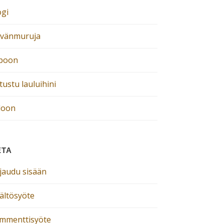
ogi
ivänmuruja
poon
ustu lauluihini
loon
ETA
rjaudu sisään
sältösyöte
mmenttisyöte