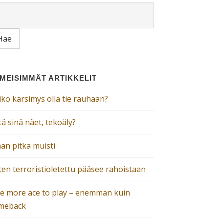
IMEISIMMÄT ARTIKKELIT
iko kärsimys olla tie rauhaan?
ä sinä näet, tekoäly?
an pitkä muisti
ten terroristioletettu pääsee rahoistaan
e more ace to play – enemmän kuin
meback