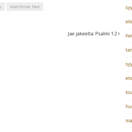
u
Watchman Nee
sy
el
Jae jakeelta: Psalmi 1:2
he
ta
sy
el
to
hu
ma