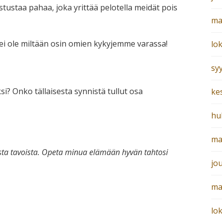
tustaa pahaa, joka yrittää pelotella meidät pois
ma
a ei ole miltään osin omien kykyjemme varassa!
lo
sy
si? Onko tällaisesta synnistä tullut osa
ke
hu
ma
ista tavoista. Opeta minua elämään hyvän tahtosi
jo
ma
lo