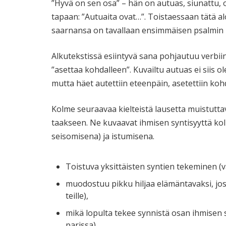
”Hyvä on sen osa” – hän on autuas, siunattu, 
tapaan: ”Autuaita ovat…”. Toistaessaan tätä 
saarnansa on tavallaan ensimmäisen psalmin – 
Alkutekstissä esiintyvä sana pohjautuu verbii
”asettaa kohdalleen”. Kuvailtu autuas ei siis o
mutta häet autettiin eteenpäin, asetettiin kohda
Kolme seuraavaa kielteistä lausetta muistutta
taakseen. Ne kuvaavat ihmisen syntisyyttä kol
seisomisena) ja istumisena.
Toistuva yksittäisten syntien tekeminen (
muodostuu pikku hiljaa elämäntavaksi, jo
teille),
mikä lopulta tekee synnistä osan ihmisen so
parissa).