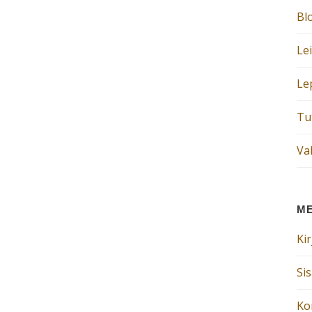
Bl
Le
Le
Tut
Va
M
Ki
Si
Ko