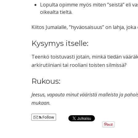
Lopulta opimme myös miten ”seistä” eli vas
oikealta tieltä.
Kiitos Jumalalle, ”hyväosaisuus” on lahja, jok
Kysymys itselle:
Teenkö toistuvasti jotain, minkä tiedän vääräk
arkirutiiniani tai rooliani toisten silmissä?
Rukous:
Jeesus, vapauta minut vääristä malleista ja paho
mukaan.
Follow