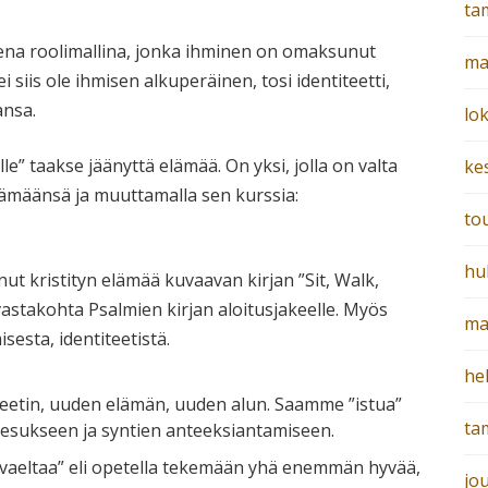
ta
ena roolimallina, jonka ihminen on omaksunut
ma
ei siis ole ihmisen alkuperäinen, tosi identiteetti,
ansa.
lo
e” taakse jäänyttä elämää. On yksi, jolla on valta
ke
ämäänsä ja muuttamalla sen kurssia:
to
hu
nut kristityn elämää kuvaavan kirjan ”Sit, Walk,
n vastakohta Psalmien kirjan aloitusjakeelle. Myös
ma
isesta, identiteetistä.
he
iteetin, uuden elämän, uuden alun. Saamme ”istua”
ta
 Jeesukseen ja syntien anteeksiantamiseen.
vaeltaa” eli opetella tekemään yhä enemmän hyvää,
jo