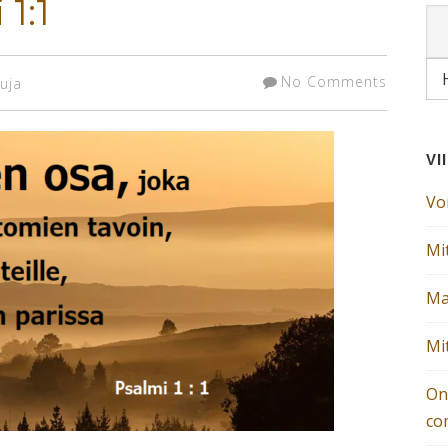
 1:1
No Comments
uja
VI
Vo
Mit
Ma
Mi
On
co