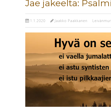
Jae jakeelta: Psalmi
1.1.2020
Jaakko Paakkanen
Leivänmur