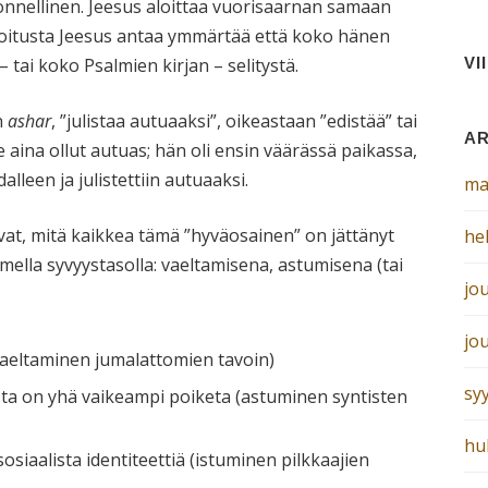
onnellinen. Jeesus aloittaa vuorisaarnan samaan
aloitusta Jeesus antaa ymmärtää että koko hänen
tai koko Psalmien kirjan – selitystä.
VI
n
ashar
, ”julistaa autuaaksi”, oikeastaan ”edistää” tai
AR
le aina ollut autuas; hän oli ensin väärässä paikassa,
lleen ja julistettiin autuaaksi.
ma
vat, mitä kaikkea tämä ”hyväosainen” on jättänyt
he
mella syvyystasolla: vaeltamisena, astumisena (tai
jo
jo
vaeltaminen jumalattomien tavoin)
sy
sta on yhä vaikeampi poiketa (astuminen syntisten
hu
siaalista identiteettiä (istuminen pilkkaajien