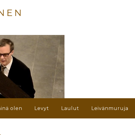
NEN
inä olen
Levyt
Laulut
Leivänmuruja