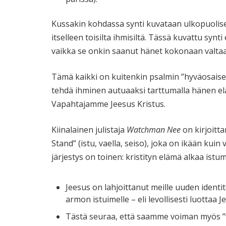
Kussakin kohdassa synti kuvataan ulkopuolis
itselleen toisilta ihmisiltä. Tässä kuvattu synti 
vaikka se onkin saanut hänet kokonaan valta
Tämä kaikki on kuitenkin psalmin ”hyväosaisell
tehdä ihminen autuaaksi tarttumalla hänen el
Vapahtajamme Jeesus Kristus.
Kiinalainen julistaja
Watchman Nee
on kirjoitta
Stand” (istu, vaella, seiso), joka on ikään kui
järjestys on toinen: kristityn elämä alkaa istum
Jeesus on lahjoittanut meille uuden ident
armon istuimelle – eli levollisesti luottaa
Tästä seuraa, että saamme voiman myös ”