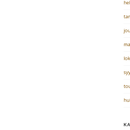
he
ta
jo
ma
lo
sy
to
hu
KA