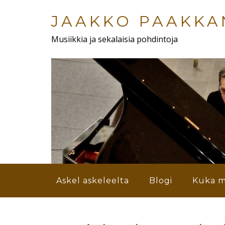
Skip
to
JAAKKO PAAKKA
main
Musiikkia ja sekalaisia pohdintoja
content
Menu
Askel askeleelta
Blogi
Kuka m