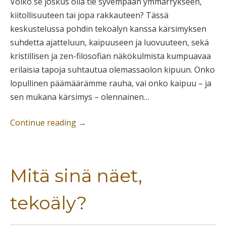
Voiko se joskus olla tie syvempään ymmärrykseen,
kiitollisuuteen tai jopa rakkauteen? Tässä
keskustelussa pohdin tekoälyn kanssa kärsimyksen
suhdetta ajatteluun, kaipuuseen ja luovuuteen, sekä
kristillisen ja zen-filosofian näkökulmista kumpuavaa
erilaisia tapoja suhtautua olemassaolon kipuun. Onko
lopullinen päämäärämme rauha, vai onko kaipuu – ja
sen mukana kärsimys – olennainen…
Continue reading
→
Mitä sinä näet,
tekoäly?