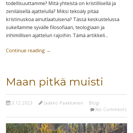
todellisuuttamme? Mitä yhteistä on kristillisellä ja
zeniläisellä ajattelulla? Miksi tekoäly pitää
kristinuskoa ainutlaatuisena? Tässä keskustelussa
sukellamme syvälle filosofiaan, teologiaan ja
inhimillisen ajattelun rajoihin. Tämä artikkeli…
Continue reading
→
Maan pitkä muisti
3.12.2023
Jaakko Paakkanen
Blogi
No Comments