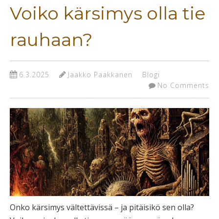
Voiko kärsimys olla tie
rauhaan?
6.3.2025
Jaakko Paakkanen
Blogi
No Comments
Onko kärsimys vältettävissä – ja pitäisikö sen olla?