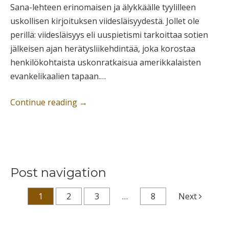
Sana-lehteen erinomaisen ja älykkäälle tyylilleen
uskollisen kirjoituksen viidesläisyydestä. Jollet ole
perillä: viidesläisyys eli uuspietismi tarkoittaa sotien
jälkeisen ajan herätysliikehdintää, joka korostaa
henkilökohtaista uskonratkaisua amerikkalaisten
evankelikaalien tapaan.…
Continue reading
→
Post navigation
1
2
3
…
8
Next