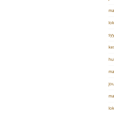
ma
lo
sy
ke
hu
ma
jo
ma
lo