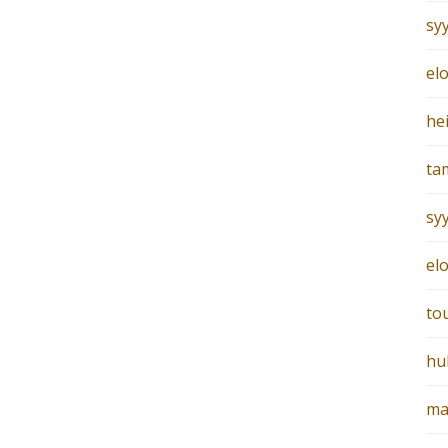
sy
el
he
ta
sy
el
to
hu
ma