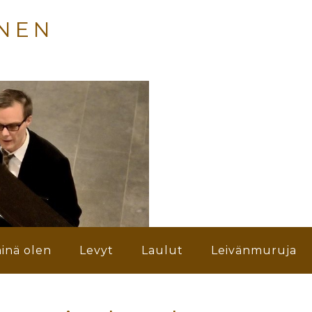
NEN
inä olen
Levyt
Laulut
Leivänmuruja