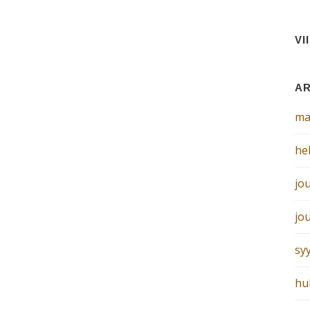
VI
AR
ma
he
jo
jo
sy
hu