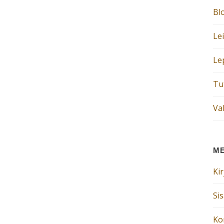
Bl
Le
Le
Tut
Va
M
Ki
Si
Ko