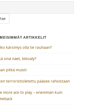
IMEISIMMÄT ARTIKKELIT
iko kärsimys olla tie rauhaan?
ä sinä näet, tekoäly?
an pitkä muisti
ten terroristioletettu pääsee rahoistaan
e more ace to play – enemmän kuin
meback