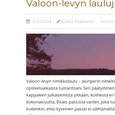
Valoon-levyn lauluj
10.10.2014
Jaakko Paakkanen
Valoon
Valoon-levyn nimikkolaulu – alunperin nimelt
opiskeluaikaista tuotantoani. Sen päätyminen a
kappaleen julkaisemista pitkään, kolmesta eri
kokonaisuutta, Blues-passiota varten, joka tu
kuitenkin, ettei kyseinen passio ei välttämättä 