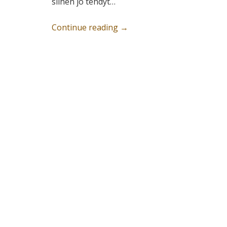
siihen jo tehdyt…
Continue reading
→
Post navigation