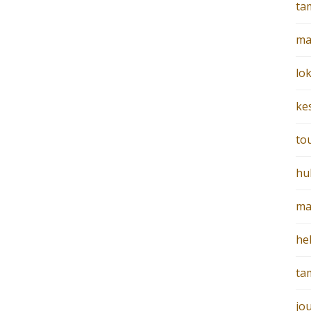
ta
ma
lo
ke
to
hu
ma
he
ta
jo