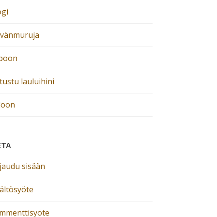
ogi
ivänmuruja
poon
ustu lauluihini
loon
ETA
rjaudu sisään
sältösyöte
mmenttisyöte