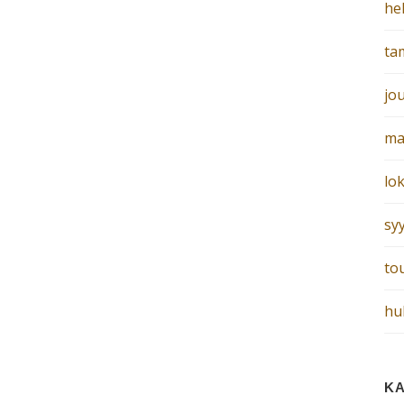
he
ta
jo
ma
lo
sy
to
hu
KA