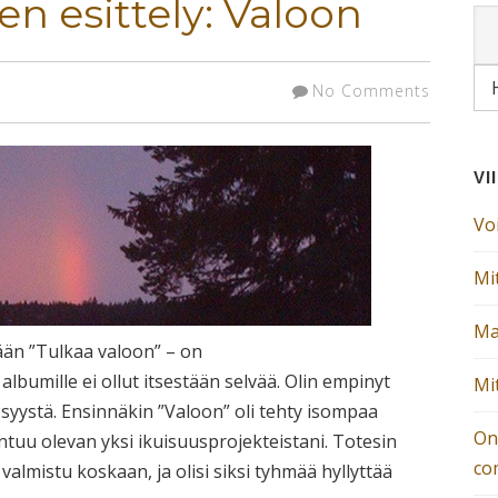
en esittely: Valoon
No Comments
VI
Vo
Mit
Ma
ään ”Tulkaa valoon” – on
lbumille ei ollut itsestään selvää. Olin empinyt
Mi
 syystä. Ensinnäkin ”Valoon” oli tehty isompaa
On
ntuu olevan yksi ikuisuusprojekteistani. Totesin
co
valmistu koskaan, ja olisi siksi tyhmää hyllyttää