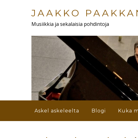
Skip
to
JAAKKO PAAKKA
main
Musiikkia ja sekalaisia pohdintoja
content
Menu
Askel askeleelta
Blogi
Kuka m