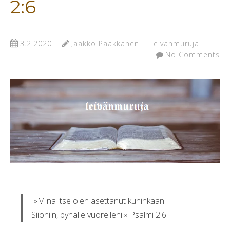
2:6
3.2.2020
Jaakko Paakkanen
Leivänmuruja
No Comments
»Minä itse olen asettanut kuninkaani
Siioniin, pyhälle vuorelleni!» Psalmi 2:6