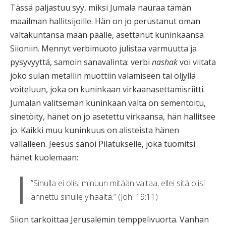
Tässä paljastuu syy, miksi Jumala nauraa tämän
maailman hallitsijoille. Hän on jo perustanut oman
valtakuntansa maan päälle, asettanut kuninkaansa
Siioniin. Mennyt verbimuoto julistaa varmuutta ja
pysyvyyttä, samoin sanavalinta: verbi
nashak
voi viitata
joko sulan metallin muottiin valamiseen tai öljyllä
voiteluun, joka on kuninkaan virkaanasettamisriitti.
Jumalan valitseman kuninkaan valta on sementoitu,
sinetöity, hänet on jo asetettu virkaansa, hän hallitsee
jo. Kaikki muu kuninkuus on alisteista hänen
vallalleen. Jeesus sanoi Pilatukselle, joka tuomitsi
hänet kuolemaan:
”Sinulla ei olisi minuun mitään valtaa, ellei sitä olisi
annettu sinulle ylhäältä.” (Joh. 19:11)
Siion tarkoittaa Jerusalemin temppelivuorta. Vanhan