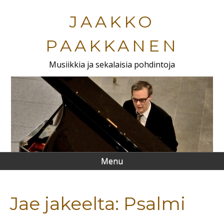
Skip
to
JAAKKO
main
content
PAAKKANEN
Musiikkia ja sekalaisia pohdintoja
Menu
Jae jakeelta: Psalmi