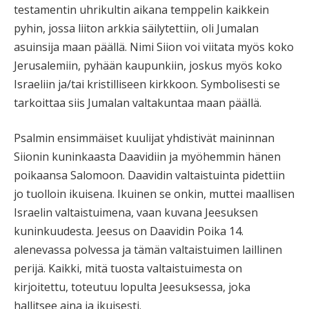
testamentin uhrikultin aikana temppelin kaikkein
pyhin, jossa liiton arkkia säilytettiin, oli Jumalan
asuinsija maan päällä. Nimi Siion voi viitata myös koko
Jerusalemiin, pyhään kaupunkiin, joskus myös koko
Israeliin ja/tai kristilliseen kirkkoon. Symbolisesti se
tarkoittaa siis Jumalan valtakuntaa maan päällä.
Psalmin ensimmäiset kuulijat yhdistivät maininnan
Siionin kuninkaasta Daavidiin ja myöhemmin hänen
poikaansa Salomoon. Daavidin valtaistuinta pidettiin
jo tuolloin ikuisena. Ikuinen se onkin, muttei maallisen
Israelin valtaistuimena, vaan kuvana Jeesuksen
kuninkuudesta. Jeesus on Daavidin Poika 14.
alenevassa polvessa ja tämän valtaistuimen laillinen
perijä. Kaikki, mitä tuosta valtaistuimesta on
kirjoitettu, toteutuu lopulta Jeesuksessa, joka
hallitsee aina ja ikuisesti.