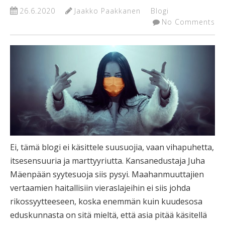
26.6.2020
Jaakko Paakkanen
Blogi
No Comments
Ei, tämä blogi ei käsittele suusuojia, vaan vihapuhetta,
itsesensuuria ja marttyyriutta. Kansanedustaja Juha
Mäenpään syytesuoja siis pysyi. Maahanmuuttajien
vertaamien haitallisiin vieraslajeihin ei siis johda
rikossyytteeseen, koska enemmän kuin kuudesosa
eduskunnasta on sitä mieltä, että asia pitää käsitellä