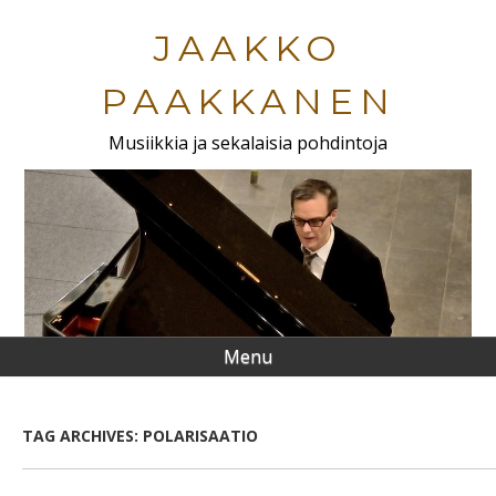
Skip
to
JAAKKO
main
content
PAAKKANEN
Musiikkia ja sekalaisia pohdintoja
Menu
TAG ARCHIVES:
POLARISAATIO