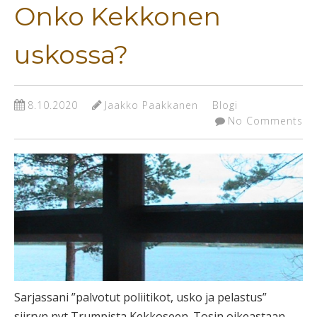
Onko Kekkonen
uskossa?
8.10.2020
Jaakko Paakkanen
Blogi
No Comments
Sarjassani ”palvotut poliitikot, usko ja pelastus”
siirryn nyt Trumpista Kekkoseen. Tosin oikeastaan