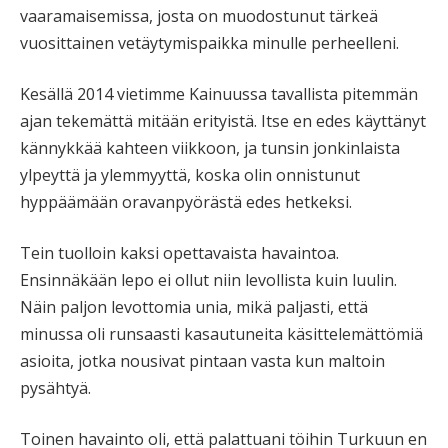
vaaramaisemissa, josta on muodostunut tärkeä
vuosittainen vetäytymispaikka minulle perheelleni.
Kesällä 2014 vietimme Kainuussa tavallista pitemmän
ajan tekemättä mitään erityistä. Itse en edes käyttänyt
kännykkää kahteen viikkoon, ja tunsin jonkinlaista
ylpeyttä ja ylemmyyttä, koska olin onnistunut
hyppäämään oravanpyörästä edes hetkeksi.
Tein tuolloin kaksi opettavaista havaintoa.
Ensinnäkään lepo ei ollut niin levollista kuin luulin.
Näin paljon levottomia unia, mikä paljasti, että
minussa oli runsaasti kasautuneita käsittelemättömiä
asioita, jotka nousivat pintaan vasta kun maltoin
pysähtyä.
Toinen havainto oli, että palattuani töihin Turkuun en