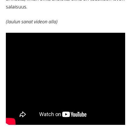
salaisuus.
(laulun sanat videon alla)