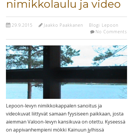
nimikkolaulu ja video
29.9.2015
Jaakko Paakkanen
Blogi
Lepoon
No Comments
Lepoon-levyn nimikkokappalen sanoitus ja
videokuvat liittyvät samaan fyysiseen paikkaan, josta
aiemman Valoon-levyn kansikuva on otettu. Kyseessä
on appivanhempieni mökki Kainuun jylhissä