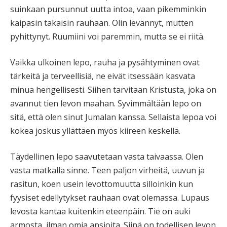
suinkaan pursunnut uutta intoa, vaan pikemminkin
kaipasin takaisin rauhaan. Olin levännyt, mutten
pyhittynyt. Ruumiini voi paremmin, mutta se ei riitä.
Vaikka ulkoinen lepo, rauha ja pysähtyminen ovat
tärkeitä ja terveellisiä, ne eivät itsessään kasvata
minua hengellisesti. Siihen tarvitaan Kristusta, joka on
avannut tien levon maahan. Syvimmältään lepo on
sitä, että olen sinut Jumalan kanssa. Sellaista lepoa voi
kokea joskus yllättäen myös kiireen keskellä.
Täydellinen lepo saavutetaan vasta taivaassa. Olen
vasta matkalla sinne. Teen paljon virheitä, uuvun ja
rasitun, koen usein levottomuutta silloinkin kun
fyysiset edellytykset rauhaan ovat olemassa. Lupaus
levosta kantaa kuitenkin eteenpäin. Tie on auki
armosta, ilman omia ansioita. Siinä on todellisen levon