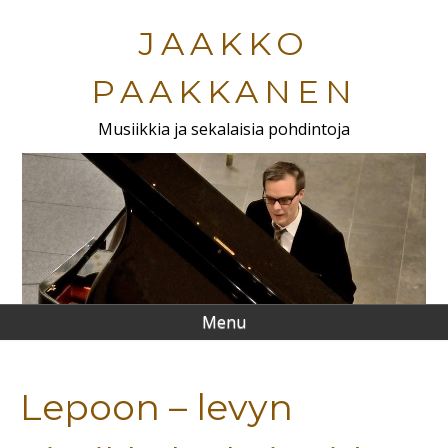
Skip
to
JAAKKO
main
content
PAAKKANEN
Musiikkia ja sekalaisia pohdintoja
Menu
Lepoon – levyn