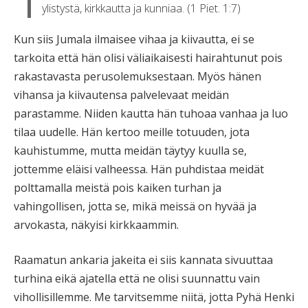
ylistystä, kirkkautta ja kunniaa. (1 Piet. 1:7)
Kun siis Jumala ilmaisee vihaa ja kiivautta, ei se
tarkoita että hän olisi väliaikaisesti hairahtunut pois
rakastavasta perusolemuksestaan. Myös hänen
vihansa ja kiivautensa palvelevaat meidän
parastamme. Niiden kautta hän tuhoaa vanhaa ja luo
tilaa uudelle. Hän kertoo meille totuuden, jota
kauhistumme, mutta meidän täytyy kuulla se,
jottemme eläisi valheessa. Hän puhdistaa meidät
polttamalla meistä pois kaiken turhan ja
vahingollisen, jotta se, mikä meissä on hyvää ja
arvokasta, näkyisi kirkkaammin.
Raamatun ankaria jakeita ei siis kannata sivuuttaa
turhina eikä ajatella että ne olisi suunnattu vain
vihollisillemme. Me tarvitsemme niitä, jotta Pyhä Henki