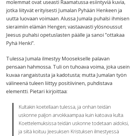
molemmat ovat useasti Raamatussa esiintyviä kuvia,
jotka liityvät erityisesti Jumalan Pyhään Henkeen ja
uutta luovaan voimaan. Alussa Jumala puhalsi ihmisen
sieraimiin elämän Hengen; vastaavasti ylösnoussut
Jeesus puhalsi opetuslasten päälle ja sanoi ”ottakaa
Pyhä Henki”.
Tulessa Jumala ilmestyy Moosekselle palavan
pensaan hahmossa. Tuli on tuhoava voima, joka usein
kuvaa rangaistusta ja kadotusta; mutta Jumalan työn
välineenä tuleen liittyy positiivinen, puhdistava
elementti. Pietari kirjoittaa:
Kultakin koetellaan tulessa, ja onhan teidän
uskonne paljon arvokkaampaa kuin katoava kulta.
Koettelemuksissa teidän uskonne todetaan aidoksi,
ja siitä koituu Jeesuksen Kristuksen ilmestyessä