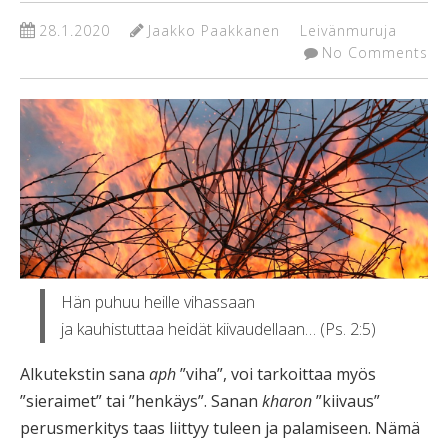
28.1.2020
Jaakko Paakkanen
Leivänmuruja
No Comments
Hän puhuu heille vihassaan
ja kauhistuttaa heidät kiivaudellaan… (Ps. 2:5)
Alkutekstin sana
aph
”viha”, voi tarkoittaa myös
”sieraimet” tai ”henkäys”. Sanan
kharon
”kiivaus”
perusmerkitys taas liittyy tuleen ja palamiseen. Nämä