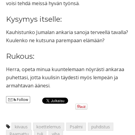
voisi tehdä meissä hyvän työnsä.
Kysymys itselle:
Kauhistunko Jumalan ankaria sanoja terveellä tavalla?
Kuulenko ne kutsuna parempaan elämään?
Rukous:
Herra, opeta minua kuuntelemaan nöyrästi ankaraa
puhettasi, jotta kuulisin täydesti myös lempeän ja
armahtavan äänesi.
Follow
kiivaus
koettelemus
Psalmi
puhdistus
Raamattu
tuli
viha