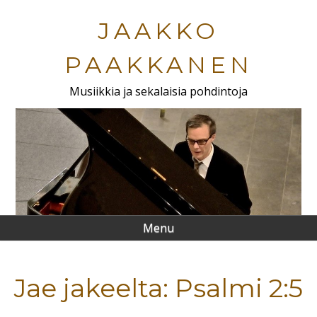
Skip
to
JAAKKO
main
content
PAAKKANEN
Musiikkia ja sekalaisia pohdintoja
Menu
Jae jakeelta: Psalmi 2:5